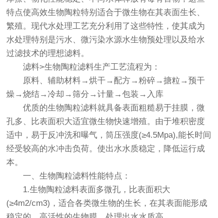
特点使高效生物陶粒特别适合于微生物在其表面生长、
繁殖。现代水处理工艺充分利用了这些特性，使其成为
水处理特别是污水、微污染水源水生物预处理以及给水
过滤技术的理想滤料。
滤料>生物陶粒滤料生产工艺流程为：
原料、辅助材料→烘干→配方→粉碎→搪粒→预干
燥→烧结→冷却→筛分→计量→包装→入库
优质的生物陶粒滤料就具备表面粗糙易于挂膜，微
孔多、比表面积大适宜微生物快速增殖。由于堆积密度
适中，易于反冲洗和曝气，筒压强度(≥4.5Mpa),能长时间
经受较高的水冲击负荷。使出水水质稳定，降低运行成
本。
一、生物陶粒滤料性能特点：
1.生物陶粒滤料表面多微孔，比表面积大
(≥4m2/cm3)，适合各类微生物的生长，在其表面能形成
稳定的、高活性的生物膜，处理出水水质高。