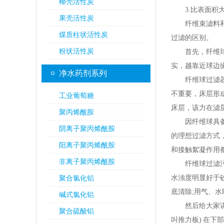
椰壳活性炭
3.比表面积大
果壳活性炭
纤维束滤料和纤
煤质柱状活性炭
过滤的区别。
粉状活性炭
首先，纤维球过
实，越靠近球边
净水药剂系列
纤维球过滤器是
不重要，床层形
工业葡萄糖
床层，该力在滤
聚丙烯酰胺
因纤维球具备一
阴离子聚丙烯酰胺
的理想过滤方式
阳离子聚丙烯酰胺
和接触絮凝作用
非离子聚丙烯酰胺
纤维球过滤污水的
水浊度明显好于
聚合氯化铝
底清除;用气、
碱式氯化铝
然后给大家讲解
聚合硫酸铝
叫推力板) 在下