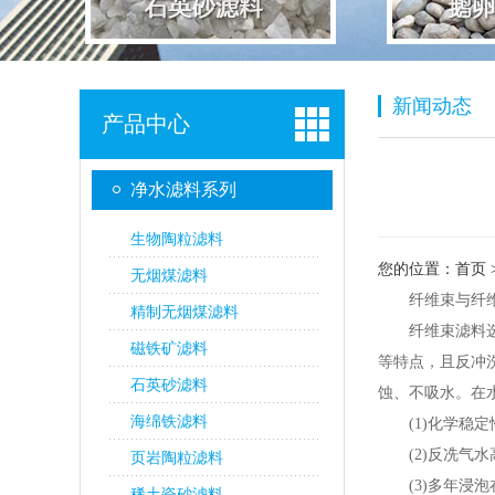
新闻动态
产品中心
净水滤料系列
生物陶粒滤料
您的位置：
首页
无烟煤滤料
纤维束与纤维
精制无烟煤滤料
纤维束滤料选用
磁铁矿滤料
等特点，且反冲
石英砂滤料
蚀、不吸水。在
海绵铁滤料
(1)化学稳定
(2)反冼气水
页岩陶粒滤料
(3)多年浸泡在
稀土瓷砂滤料