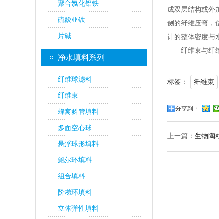
聚合氯化铝铁
成双层结构或外
硫酸亚铁
侧的纤维压弯，
片碱
计的整体密度与
纤维束与纤维
净水填料系列
纤维球滤料
标签：
纤维束
纤维束
分享到：
蜂窝斜管填料
多面空心球
上一篇：
生物陶
悬浮球形填料
鲍尔环填料
组合填料
阶梯环填料
立体弹性填料