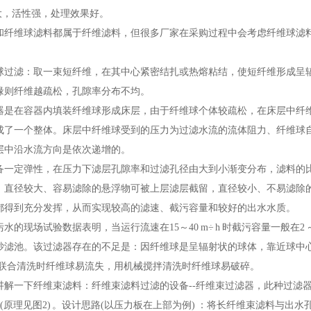
，活性强，处理效果好。
维球滤料都属于纤维滤料，但很多厂家在采购过程中会考虑纤维球滤料
滤：取一束短纤维，在其中心紧密结扎或热熔粘结，使短纤维形成呈辐
缘则纤维越疏松，孔隙率分布不均。
在容器内填装纤维球形成床层，由于纤维球个体较疏松，在床层中纤维
成了一个整体。床层中纤维球受到的压力为过滤水流的流体阻力、纤维球
层中沿水流方向是依次递增的。
定弹性，在压力下滤层孔隙率和过滤孔径由大到小渐变分布，滤料的比
，直径较大、容易滤除的悬浮物可被上层滤层截留，直径较小、不易滤除
都得到充分发挥，从而实现较高的滤速、截污容量和较好的出水水质。
现场试验数据表明，当运行流速在15～40 m÷ h 时截污容量一般在2 ～
砂滤池。该过滤器存在的不足是：因纤维球是呈辐射状的球体，靠近球中
水联合清洗时纤维球易流失，用机械搅拌清洗时纤维球易破碎。
一下纤维束滤料：纤维束滤料过滤的设备--纤维束过滤器，此种过滤器
部(原理见图2) 。设计思路(以压力板在上部为例) ：将长纤维束滤料与