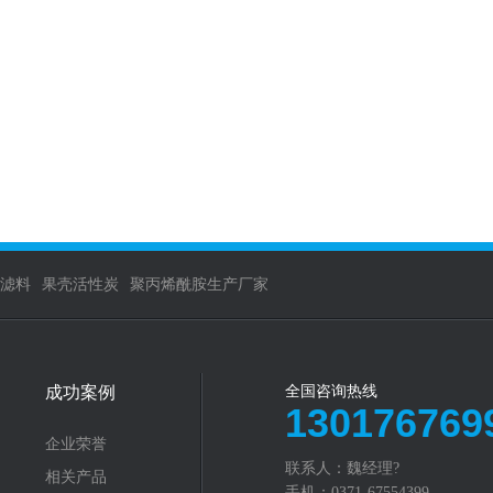
滤料
果壳活性炭
聚丙烯酰胺生产厂家
成功案例
全国咨询热线
130176769
企业荣誉
联系人：魏经理?
相关产品
手机：0371-67554399