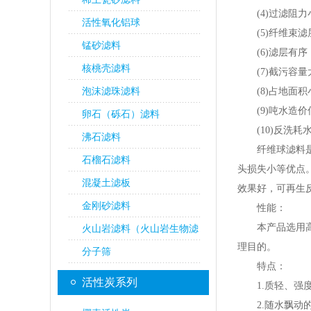
(4)过滤阻力小
活性氧化铝球
(5)纤维束滤
锰砂滤料
(6)滤层有序
核桃壳滤料
(7)截污容量大
泡沫滤珠滤料
(8)占地面积小
(9)吨水造价
卵石（砾石）滤料
(10)反洗耗水
沸石滤料
纤维球滤料是由
石榴石滤料
头损失小等优点
混凝土滤板
效果好，可再生
金刚砂滤料
性能：
本产品选用高醛
火山岩滤料（火山岩生物滤
理目的。
料）
分子筛
特点：
活性炭系列
1.质轻、强度
2.随水飘动的