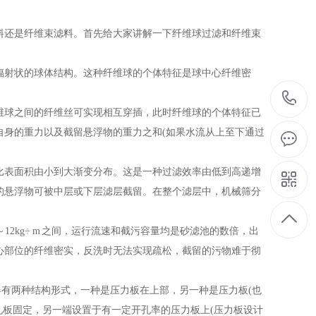
还是纤维束滤料。首先给大家讲解一下纤维球过滤和纤维束
射状的球体结构。这种纤维球的个体特征是球中心纤维密
球之间的纤维丝可实现相互穿插，此时纤维球的个体特征已
自身的重力以及截留悬浮物的重力之和(如果水流从上至下通过
表面积由小到大渐变分布。这是一种过滤效率由低到高递增
的悬浮物可被中层或下层滤层截留。在整个滤层中，机械筛分
12kg÷ m 之间，运行流速和截污容量均是砂滤池的数倍，出
心部位的纤维密实，反洗时无法实现疏松，截留的污物难于彻
有两种结构形式，一种是压力板在上部，另一种是压力板(也
出水孔板固定，另一端设置于有一定开孔率的压力板上(压力板设计