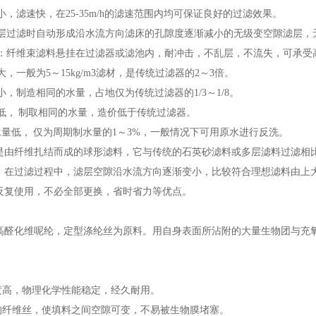
，滤速快，在25-35m/h的滤速范围内均可保证良好的过滤效果。
层过滤时自动形成沿水流方向滤床的孔隙度逐渐减小的无级变空隙滤层，无
：纤维束滤料悬挂在过滤器或滤池内，耐冲击，不乱层，不流失，可承受高
，一般为5～15kg/m3滤材，是传统过滤器的2～3倍。
，制造相同的水量，占地仅为传统过滤器的1/3～1/8。
低， 制取相同的水量，造价低于传统过滤器。
量低， 仅为周期制水量的1～3%，一般情况下可用原水进行反洗。
纤维扎结而成的球形滤料，它与传统的石英砂滤料或多层滤料过滤相比
。在过滤过程中，滤层空隙沿水流方向逐渐变小，比较符合理想滤料由上
反复使用，不必全部更换，省时省力等优点。
化维呢纶，定型涤纶丝为原料。用自身表面所沾附的大量生物团与充氧
高，物理化学性能稳定，经久耐用。
纤维丝，使填料之间空隙可变，不易被生物膜堵塞。