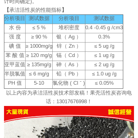
计时间确定)。
【
承洁活性炭的性能指标
】
分析项目
测试数据
分析项目
测试数据
水 份
≤ 5 %
堆积密度
0.4 -0.45 g /cm3
强 度
≥ 90 %
银（ Ag ）
0.3%
碘 值
≥ 1000mg/g
锌（ Zn ）
≤ 5 ug /g
苯 酸 值
≥ 120 mg/g
镉（ Cd ）
≤ 1 ug /g
亚甲蓝值
≥ 135mg/g
砷（ As ）
≤ 2 ug /g
半脱氯值
≤ 6 mg/g
铅（ Pb ）
≤ 1.0 ug /g
PH 值
5-10
氯化物 ( Cl ˉ )
≤ 0.05%
以上内容为承洁活性炭技术部发稿！果壳活性炭咨询电
话：13017676998！