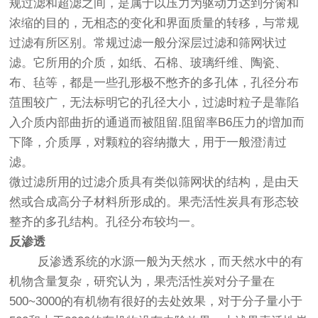
规过滤和超滤之间，是属于以压力为驱动力达到分脔和
浓缩的目的，无相态的变化和界面质量的转移，与常规
过滤有所区别。常规过滤一般分深层过滤和筛网状过
滤。它所用的介质，如纸、石棉、玻璃纤维、陶瓷、
布、毡等，都是一些孔形极不憋齐的多孔体，孔径分布
菹围较广，无法标明它的孔径大小，过滤时粒子是靠陷
入介质内部曲折的通逍而被阻留.阻留率B6压力的増加而
下降，介质厚，对颗粒的容纳撒大，用于一般澄淸过
滤。
微过滤所用的过滤介质具有类似筛网状的结构，是由天
然或合成高分子材料所形成的。果壳活性炭具有形态较
整齐的多孔结构。孔径分布较均一。
反渗透
反渗透系统的水源一般为天然水，而天然水中的有
机物含量复杂，研究认为，果壳活性炭对分子量在
500~3000的有机物有很好的去处效果，对于分子量小于