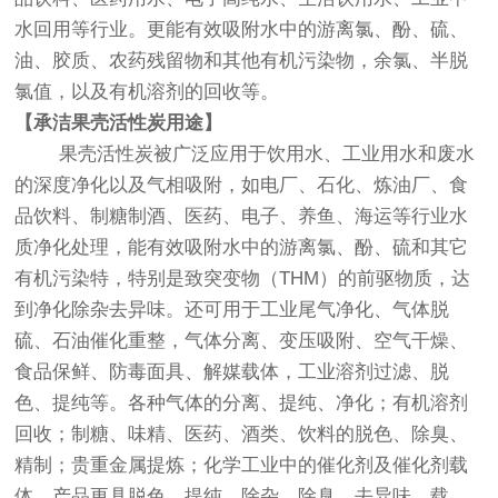
水回用等行业。更能有效吸附水中的游离氯、酚、硫、
油、胶质、农药残留物和其他有机污染物，余氯、半脱
氯值，以及有机溶剂的回收等。
【承洁
果壳活性炭用途】
果壳活性炭被广泛应用于饮用水、工业用水和废水
的深度净化以及气相吸附，如电厂、石化、炼油厂、食
品饮料、制糖制酒、医药、电子、养鱼、海运等行业水
质净化处理，能有效吸附水中的游离氯、酚、硫和其它
有机污染特，特别是致突变物（THM）的前驱物质，达
到净化除杂去异味。还可用于工业尾气净化、气体脱
硫、石油催化重整，气体分离、变压吸附、空气干燥、
食品保鲜、防毒面具、解媒载体，工业溶剂过滤、脱
色、提纯等。各种气体的分离、提纯、净化；有机溶剂
回收；制糖、味精、医药、酒类、饮料的脱色、除臭、
精制；贵重金属提炼；化学工业中的催化剂及催化剂载
体。产品更具脱色、提纯、除杂、除臭、去异味、载