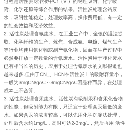
过程是活性炭对溶液中Cr（Ⅵ）的物理吸附、化学吸
附、化学还原等综合作用的结果。活性炭处理含铬废
水，吸附性能稳定，处理效率高，操作费用低，有一定
的社会效益和经济效益。
2. 活性炭处理含氰废水。在工业生产中，金银的湿法提
取、化学纤维的生产、炼焦、合成氨、电镀、煤气生产
等行业均使用氰化物或副产氰化物，因而在生产过程中
必然要排放一定数量的含氰废水。活性炭用于净化废水
已有相当长的历史，应用于处理含氰废水的文献报道也
越来越多.但由于CN_、HCN在活性炭上的吸附容量小，
一般为3mgCN/gAC～8mgCN/gAC因品种而异，在处理
成本上不合算。
3. 活性炭处理含汞废水。活性炭有吸附汞和含汞化合物
的性能，但吸附能力有限，只适宜于处理含汞量低的废
水。如果含汞的浓度较高，可以先用化学沉淀法处理，
处理后含汞约1mg/L，高时可达2-3mg/L，然后再用 活性