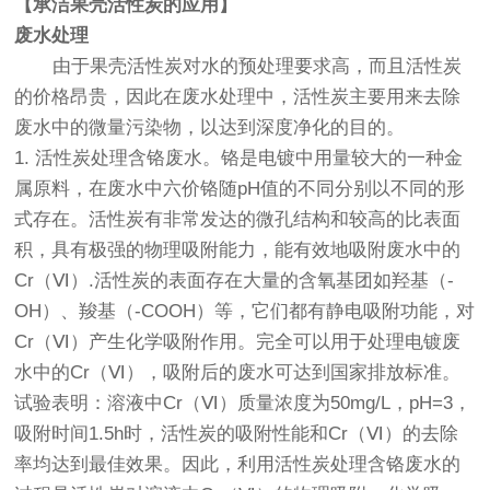
【承洁果壳活性炭的应用】
废水处理
由于果壳活性炭对水的预处理要求高，而且活性炭
的价格昂贵，因此在废水处理中，活性炭主要用来去除
废水中的微量污染物，以达到深度净化的目的。
1. 活性炭处理含铬废水。铬是电镀中用量较大的一种金
属原料，在废水中六价铬随pH值的不同分别以不同的形
式存在。活性炭有非常发达的微孔结构和较高的比表面
积，具有极强的物理吸附能力，能有效地吸附废水中的
Cr（Ⅵ）.活性炭的表面存在大量的含氧基团如羟基（-
OH）、羧基（-COOH）等，它们都有静电吸附功能，对
Cr（Ⅵ）产生化学吸附作用。完全可以用于处理电镀废
水中的Cr（Ⅵ），吸附后的废水可达到国家排放标准。
试验表明：溶液中Cr（Ⅵ）质量浓度为50mg/L，pH=3，
吸附时间1.5h时，活性炭的吸附性能和Cr（Ⅵ）的去除
率均达到最佳效果。因此，利用活性炭处理含铬废水的