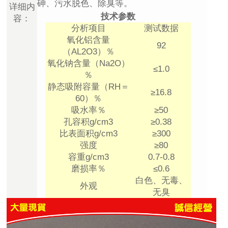
砷、污水脱色、除臭等。
详细内
技术参数
容：
分析项目
测试数据
氧化铝含量
92
（AL2O3）％
氧化钠含量（Na2O）
≤1.0
％
静态吸附容量（RH＝
≥16.8
60）％
吸水率％
≥50
孔容积g/cm3
≥0.38
比表面积g/cm3
≥300
强度
≥80
容重g/cm3
0.7-0.8
磨损率％
≤0.6
白色、无毒、
外观
无臭