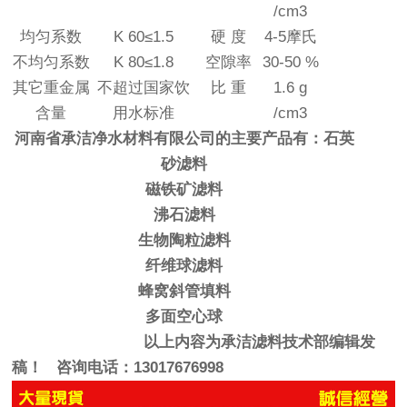
/cm3
均匀系数
K 60
≤
1.5
硬 度
4-5
摩氏
不均匀系数
K 80
≤
1.8
空隙率
30-50 %
其它重金属
不超过国家饮
比 重
1.6 g
含量
用水标准
/cm3
河南省承洁净水材料有限公司的主要产品有：石英
砂滤料
磁铁矿滤料
沸石滤料
生物陶粒滤料
纤维球滤料
蜂窝斜管填料
多面空心球
以上内容为承洁滤料技术部编辑发
稿！ 咨询电话：13017676998