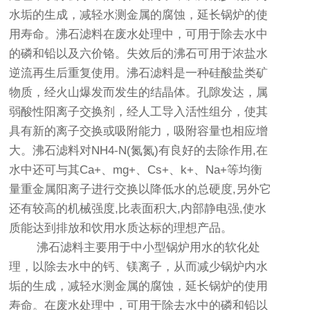
水垢的生成，减轻水测金属的腐蚀，延长锅炉的使
用寿命。沸石滤料在废水处理中，可用于除去水中
的磷和铅以及六价铬。失效后的沸石可用于浓盐水
逆流再生后重复使用。沸石滤料是一种硅酸盐类矿
物质，经火山爆发而发生的结晶体。孔隙发达，属
弱酸性阳离子交换剂，经人工导入活性组分，使其
具有新的离子交换或吸附能力，吸附容量也相应增
大。沸石滤料对NH4-N(氮氮)有良好的去除作用,在
水中还可与其Ca+、mg+、Cs+、k+、Na+等均衡
量重金属阳离子进行交换以降低水的总硬度,另外它
还有较高的机械强度,比表面积大,内部静电强,使水
质能达到排放和饮用水质达标的理想产品。
沸石滤料主要用于中小型锅炉用水的软化处
理，以除去水中的钙、镁离子，从而减少锅炉内水
垢的生成，减轻水测金属的腐蚀，延长锅炉的使用
寿命。在废水处理中，可用于除去水中的磷和铅以