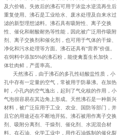
及六价铬。失效后的沸石可用于浓盐水逆流再生后
重复使用。沸石是工业给水、废水处理及自来水过
滤的新型理想滤料。沸石具有吸附性、离子交换
性、催化和耐酸耐热等性能，因此被广泛用作吸附
剂、离子交换剂和催化剂，也可用于气体的干燥、
净化和污水处理等方面。沸石还具有“营养”价值。
在饲料中添加5%的沸石粉，能使禽畜生长加快，
体壮肉鲜，产蛋率高。
天然沸石，由于沸石的多孔性硅酸盐性质，小
孔中存有一定量的空气，常被用于防暴沸。在加热
时，小孔内的空气逸出，起到了气化核的作用，小
气泡很容易在其边角上形成。
天然沸石是一种新兴
材料，被广泛应用于工业、农业、国防等部门，并
且它的用途还在不断地开拓。沸石被用作离子交换
剂、吸附分离剂、干燥剂、催化剂、水泥混合材
料。
在石油、化学工业中，用作石油炼制的催化裂