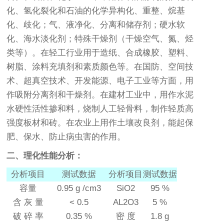
化、氢化裂化和石油的化学异构化、重整、烷基
化、歧化；气、液净化、分离和储存剂；硬水软
化、海水淡化剂；特殊干燥剂（干燥空气、氮、烃
类等）。
在轻工行业用于造纸、合成橡胶、塑料、
树脂、涂料充填剂和素质颜色等。在国防、空间技
术、超真空技术、开发能源、电子工业等方面，用
作吸附分离剂和干燥剂。在建材工业中，用作水泥
水硬性活性掺和料，烧制人工轻骨料，制作轻质高
强度板材和砖。在农业上用作土壤改良剂，能起保
肥、保水、防止病虫害的作用。
二、理化性能分析：
分析项目
测试数据
分析项目
测试数据
容量
0.95 g
/cm3
SiO2
95 %
含 灰 量
< 0.5
AL2O3
5 %
破 碎 率
0.35 %
密 度
1.8 g