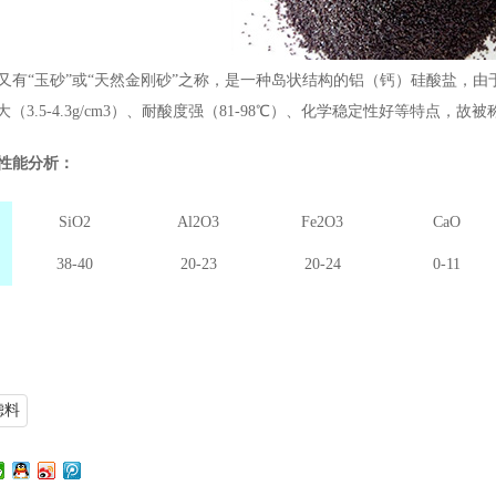
“玉砂”或“天然金刚砂”之称，是一种岛状结构的铝（钙）硅酸盐，由于它具有
重大（3.5-4.3g/cm3）、耐酸度强（81-98℃）、化学稳定性好等特点，
性能分析：
SiO2
Al2O3
Fe2O3
CaO
38-40
20-23
20-24
0-11
滤料