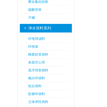
聚合氯化铝铁
硫酸亚铁
片碱
净水填料系列
纤维球滤料
纤维束
蜂窝斜管填料
多面空心球
悬浮球形填料
鲍尔环填料
组合填料
阶梯环填料
立体弹性填料