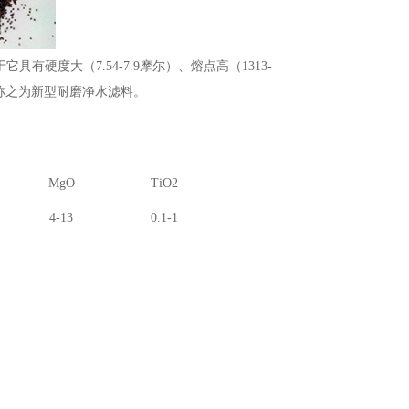
硬度大（7.54-7.9摩尔）、熔点高（1313-
故被称之为新型耐磨净水滤料。
MgO
TiO2
4-13
0.1-1