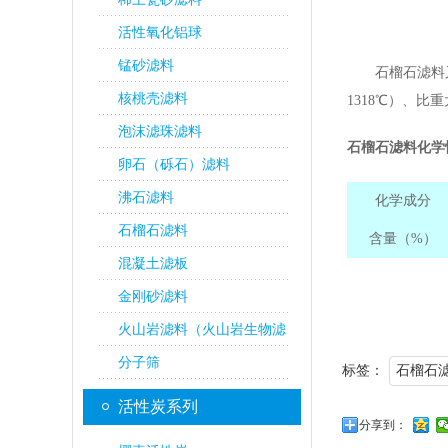
活性氧化铝球
锰砂滤料
石榴石滤料又有
核桃壳滤料
1318℃）、比
泡沫滤珠滤料
石榴石滤料化学
卵石（砾石）滤料
沸石滤料
化学成分
石榴石滤料
含量（%）
混凝土滤板
金刚砂滤料
火山岩滤料（火山岩生物滤
料）
分子筛
标签：
石榴石
活性炭系列
分享到：